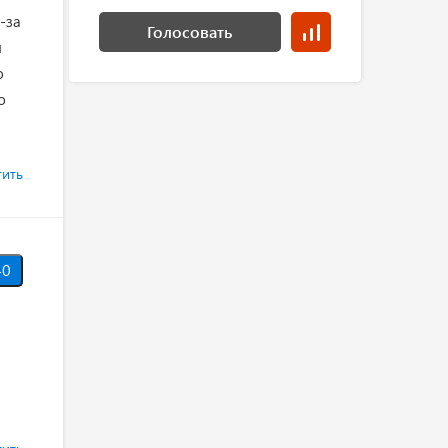
-за
Голосовать
л
о
о
тить
0