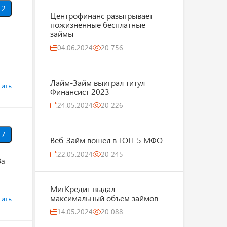
2
Центрофинанс разыгрывает
пожизненные бесплатные
займы
04.06.2024
20 756
Лайм-Займ выиграл титул
тить
Финансист 2023
24.05.2024
20 226
7
Веб-Займ вошел в ТОП-5 МФО
22.05.2024
20 245
За
МигКредит выдал
максимальный объем займов
тить
14.05.2024
20 088