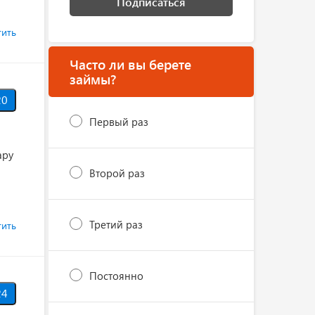
Подписаться
тить
Часто ли вы берете
займы?
0
Первый раз
ару
Второй раз
Третий раз
тить
Постоянно
4