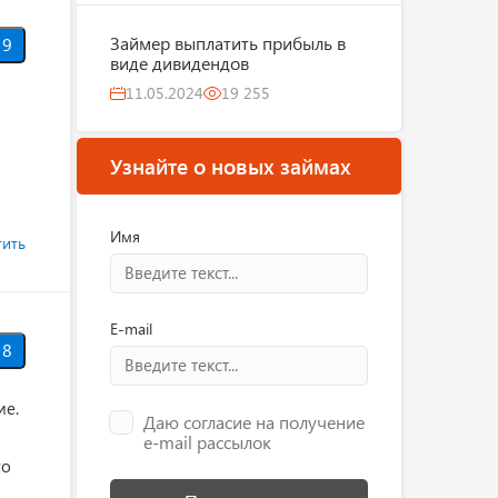
Займер выплатить прибыль в
9
виде дивидендов
11.05.2024
19 255
Узнайте о новых займах
Имя
тить
E-mail
8
ие.
Даю согласие на получение
e-mail рассылок
го