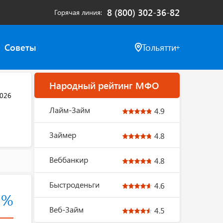
8 (800) 302-36-82
Горячая линия
Советы
Тольятти
Народный рейтинг МФО
2026
Лайм-Займ
4.9
Займер
4.8
Веббанкир
4.8
Быстроденьги
4.6
3%
Веб-Займ
4.5