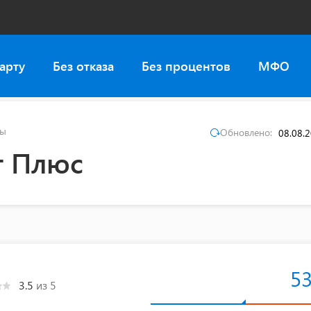
арту
Без отказа
Без процентов
МФО
вы
Обновлено:
08.08.
т Плюс
5
3.5
из 5