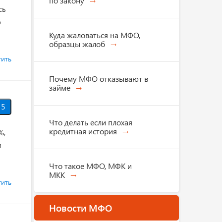
по закону
сь
о
Куда жаловаться на МФО,
образцы жалоб
тить
Почему МФО отказывают в
займе
5
Что делать если плохая
кредитная история
%,
и
Что такое МФО, МФК и
МКК
тить
Новости МФО