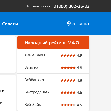
8 (800) 302-36-82
Горячая линия
Советы
Тольятти
Народный рейтинг МФО
Лайм-Займ
4.9
Займер
4.8
Веббанкир
4.8
те
Быстроденьги
4.6
ги
Веб-Займ
4.5