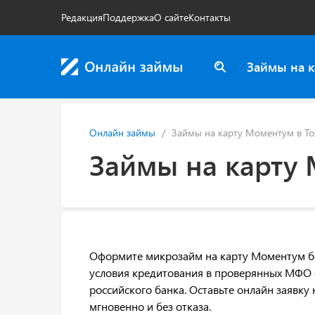
Редакция
Поддержка
О сайте
Контакты
Займы на к
Онлайн займы
Займы на карту Моментум в То
Займы на карту 
Оформите микрозайм на карту Моментум без
условия кредитования в проверянных МФО 
российского банка. Оставьте онлайн заявк
мгновенно и без отказа.