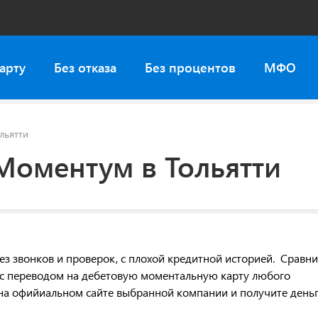
арту
Без отказа
Без процентов
МФО
льятти
Моментум в Тольятти
 звонков и проверок, с плохой кредитной историей. Сравни
с переводом на дебетовую моментальную карту любого
у на офийиальном сайте выбранной компании и получите день